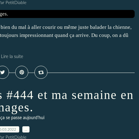
ar PetitDiable
u bien du mal à aller courir ou même juste balader la chienne,
t toujours impressionnant quand ça arrive. Du coup, on a dû
Lire la suite
s #444 et ma semaine en
mages.
a se passe aujourd'hui
0.03.2022
…
ar PetitDiable