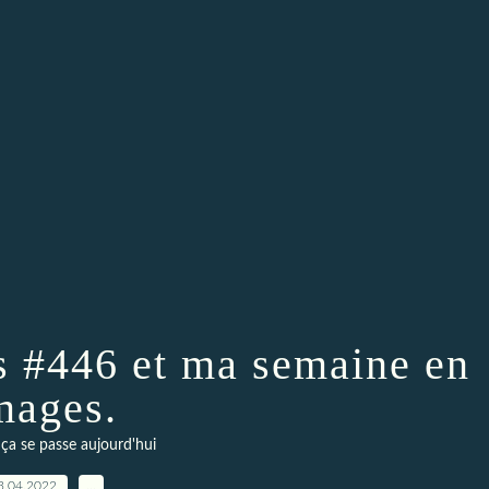
s #446 et ma semaine en
mages.
a se passe aujourd'hui
3.04.2022
…