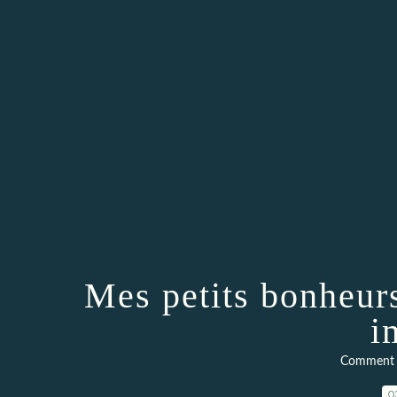
Mes petits bonheur
i
Comment ç
0