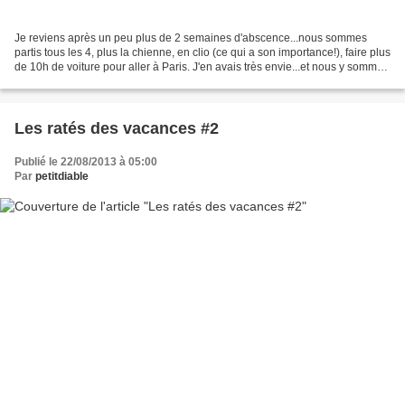
Je reviens après un peu plus de 2 semaines d'abscence...nous sommes
partis tous les 4, plus la chienne, en clio (ce qui a son importance!), faire plus
de 10h de voiture pour aller à Paris. J'en avais très envie...et nous y sommes
restés une dizaine de...
Les ratés des vacances #2
Publié le 22/08/2013 à 05:00
Par
petitdiable