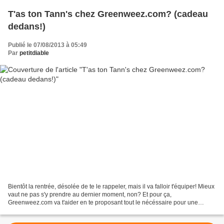
T'as ton Tann's chez Greenweez.com? (cadeau
dedans!)
Publié le 07/08/2013 à 05:49
Par
petitdiable
Bientôt la rentrée, désolée de te le rappeler, mais il va falloir t'équiper! Mieux
vaut ne pas s'y prendre au dernier moment, non? Et pour ça,
Greenweez.com va t'aider en te proposant tout le nécéssaire pour une
rentrée des classes réussie. J'ai découvert...