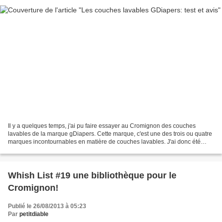
Il y a quelques temps, j'ai pu faire essayer au Cromignon des couches
lavables de la marque gDiapers. Cette marque, c'est une des trois ou quatre
marques incontournables en matière de couches lavables. J'ai donc été
ravie de pouvoir les tester, merci...
Whish List #19 une bibliothèque pour le
Cromignon!
Publié le 26/08/2013 à 05:23
Par
petitdiable