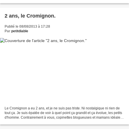
2 ans, le Cromignon.
Publié le 08/08/2013 à 17:28
Par
petitdiable
Le Cromignon a eu 2 ans, et je ne suis pas triste. Ni nostalgique ni rien de
tout ça. Je suis épatée de voir à quel point ça grandit et ça évolue, les petits
d'homme. Contrairement à vous, copinettes blogueuses et mamans idéales,
je n'ai fait ni cake...