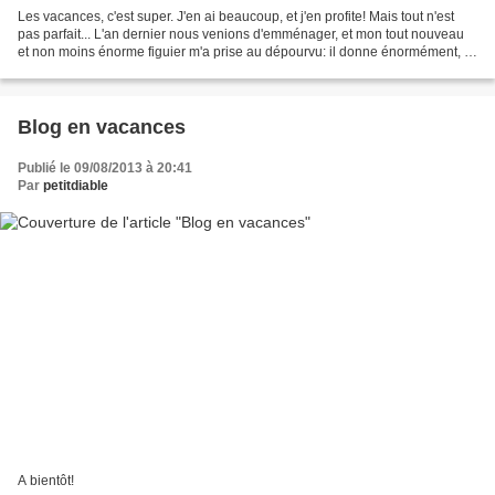
Les vacances, c'est super. J'en ai beaucoup, et j'en profite! Mais tout n'est
pas parfait... L'an dernier nous venions d'emménager, et mon tout nouveau
et non moins énorme figuier m'a prise au dépourvu: il donne énormément, je
n'étais pas prête à faire...
Blog en vacances
Publié le 09/08/2013 à 20:41
Par
petitdiable
A bientôt!