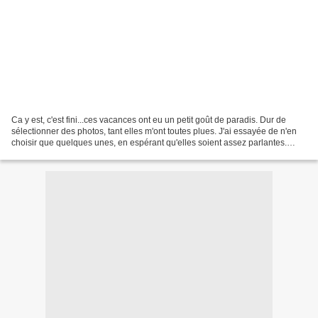
Ca y est, c'est fini...ces vacances ont eu un petit goût de paradis. Dur de
sélectionner des photos, tant elles m'ont toutes plues. J'ai essayée de n'en
choisir que quelques unes, en espérant qu'elles soient assez parlantes.
Qu'elles résument un peu ces...