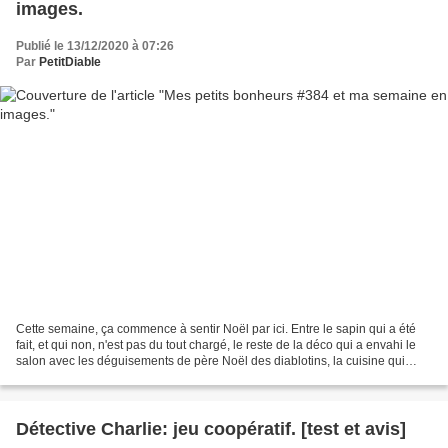
images.
Publié le 13/12/2020 à 07:26
Par
PetitDiable
Cette semaine, ça commence à sentir Noël par ici. Entre le sapin qui a été
fait, et qui non, n'est pas du tout chargé, le reste de la déco qui a envahi le
salon avec les déguisements de père Noël des diablotins, la cuisine qui
fleure bon les sablés à...
Détective Charlie: jeu coopératif. [test et avis]