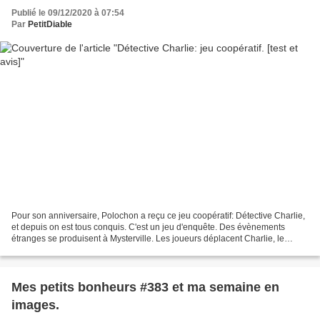
Publié le 09/12/2020 à 07:54
Par
PetitDiable
Pour son anniversaire, Polochon a reçu ce jeu coopératif: Détective Charlie,
et depuis on est tous conquis. C'est un jeu d'enquête. Des évènements
étranges se produisent à Mysterville. Les joueurs déplacent Charlie, le
détective chargé d'élucider ces...
Mes petits bonheurs #383 et ma semaine en
images.