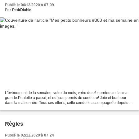
Publié le 06/12/2020 à 07:09
Par
PetitDiable
L'événement de la semaine, voire du mois, voire des 6 derniers mois: ma
grande Poulette a passé, et eu! son permis de conduire! Joie et bonheur
dans la maisonnée. Tous ces efforts, cette conduite accompagnée depuis 2
ans, ça payé. Je ne saurais trop te...
Règles
Publié le 02/12/2020 à 07:24