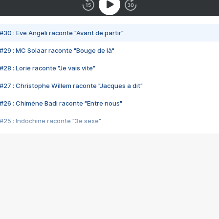
#30 : Eve Angeli raconte "Avant de partir"
#29 : MC Solaar raconte "Bouge de là"
28 : Lorie raconte "Je vais vite"
#27 : Christophe Willem raconte "Jacques a dit"
#26 : Chimène Badi raconte "Entre nous"
#25 : Indochine raconte "3e sexe"
#24 : Zaho raconte "C'est chelou"
#23 : Patrick Bruel raconte "Au café des délices"
#22 : Kyo raconte "Le chemin"
#21 : Nolwenn Leroy raconte "Cassé"
#20 : Patrick Hernandez raconte "Born to be alive"