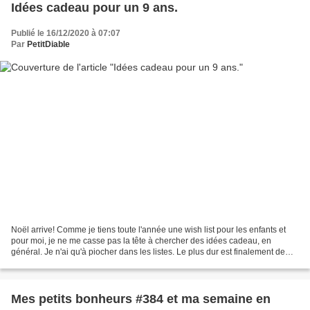
Idées cadeau pour un 9 ans.
Publié le 16/12/2020 à 07:07
Par
PetitDiable
Noël arrive! Comme je tiens toute l'année une wish list pour les enfants et
pour moi, je ne me casse pas la tête à chercher des idées cadeau, en
général. Je n'ai qu'à piocher dans les listes. Le plus dur est finalement de
choisir car il y a beaucoup,...
Mes petits bonheurs #384 et ma semaine en