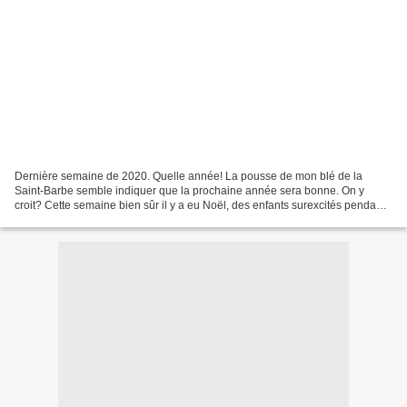
Dernière semaine de 2020. Quelle année! La pousse de mon blé de la
Saint-Barbe semble indiquer que la prochaine année sera bonne. On y
croit? Cette semaine bien sûr il y a eu Noël, des enfants surexcités pendant
des jours, un agréable réveillon avec des...