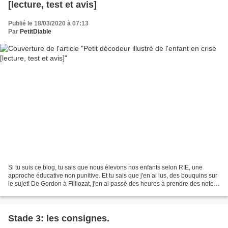
[lecture, test et avis]
Publié le 18/03/2020 à 07:13
Par
PetitDiable
Si tu suis ce blog, tu sais que nous élevons nos enfants selon RIE, une
approche éducative non punitive. Et tu sais que j'en ai lus, des bouquins sur
le sujet! De Gordon à Filliozat, j'en ai passé des heures à prendre des notes,
à réfléchir aux applications...
Stade 3: les consignes.