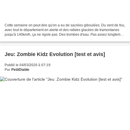
Cette semaine on peut dire qu'on a eu de sacrées giboulées. Du vent de fou,
avec tout le département en alerte et des rafales glacées de tramontanes
jusqu'à 140km/h, ça ne rigole pas. Des trombes d'eau. Pas assez longtemps
pour qu'on soit inondés, heureusement....
Jeu: Zombie Kidz Evolution [test et avis]
Publié le 04/03/2020 à 07:19
Par
PetitDiable