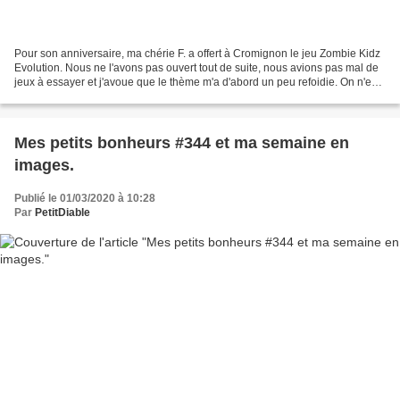
Pour son anniversaire, ma chérie F. a offert à Cromignon le jeu Zombie Kidz
Evolution. Nous ne l'avons pas ouvert tout de suite, nous avions pas mal de
jeux à essayer et j'avoue que le thème m'a d'abord un peu refoidie. On n'est
pas trop fans de zombies...
Mes petits bonheurs #344 et ma semaine en
images.
Publié le 01/03/2020 à 10:28
Par
PetitDiable