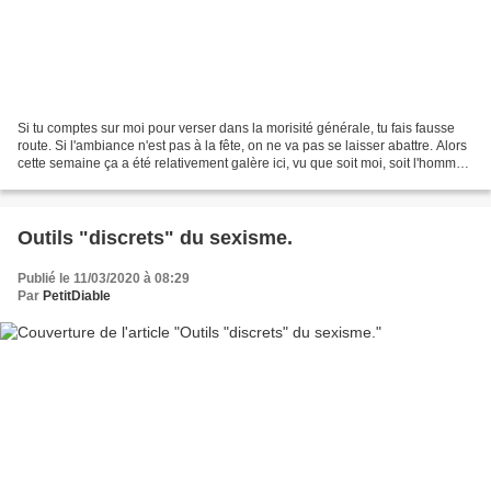
Si tu comptes sur moi pour verser dans la morisité générale, tu fais fausse
route. Si l'ambiance n'est pas à la fête, on ne va pas se laisser abattre. Alors
cette semaine ça a été relativement galère ici, vu que soit moi, soit l'homme,
soit tous les deux...
Outils "discrets" du sexisme.
Publié le 11/03/2020 à 08:29
Par
PetitDiable