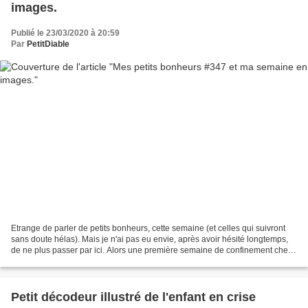
images.
Publié le 23/03/2020 à 20:59
Par
PetitDiable
Etrange de parler de petits bonheurs, cette semaine (et celles qui suivront
sans doute hélas). Mais je n'ai pas eu envie, après avoir hésité longtemps,
de ne plus passer par ici. Alors une première semaine de confinement chez
les Petits Diables, ça donne...
Petit décodeur illustré de l'enfant en crise