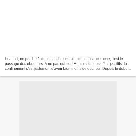
Ici aussi, on perd le fil du temps. Le seul truc qui nous raccroche, c'est le
passage des éboueurs. A ne pas oublier! Même si un des effets positifs du
confinement c'est justement d'avoir bien moins de déchets. Depuis le début,
je poste une bonne nouvelle...