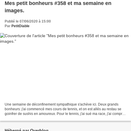
Mes petit bonheurs #358 et ma semaine en
images.
Publié le 07/06/2020 à 15:00
Par
PetitDiable
Une semaine de déconfinement sympathique s'achève ici. Deux grands
bonheurs: j'ai commencé mes cours de tennis, et on est allés au restau se
goinfrer de sushis en amoureux. Pour le tennis, j'ai sué ma race, j'ai compris
à quel point ce sport est complet...
Hébergé par Overblog