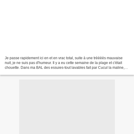
Je passe rapidement ici en et en vrac total, suite à une trèèèès mauvaise
nuit, je ne suis pas d'humeur. Il y a eu cette semaine de la plage et c'était
chouette. Dans ma BAL des essuies-tout lavables fait par Cucul la maline,
super jolis et colorés comme...