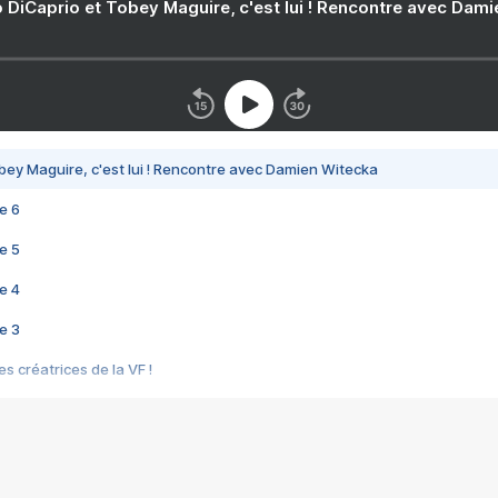
 DiCaprio et Tobey Maguire, c'est lui ! Rencontre avec Dam
bey Maguire, c'est lui ! Rencontre avec Damien Witecka
e 6
e 5
e 4
e 3
s créatrices de la VF !
e 2
e 1
e Mektoub My Love arrive enfin ! Rencontre avec Shaïn Boumedine et Sal