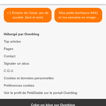
< L'Empire de César, jeu de
Mes petits bonheurs #441
société. [test et avis]
et ma semaine en images.
>
Hébergé par Overblog
Top articles
Pages
Contact
Signaler un abus
C.G.U.
Cookies et données personnelles
Préférences cookies
Voir le profil de PetitDiable sur le portail Overblog
Créer un blog sur Overblog