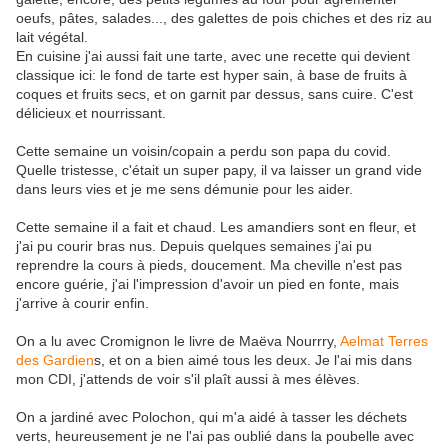
oeufs, pâtes, salades..., des galettes de pois chiches et des riz au
lait végétal.
En cuisine j'ai aussi fait une tarte, avec une recette qui devient
classique ici: le fond de tarte est hyper sain, à base de fruits à
coques et fruits secs, et on garnit par dessus, sans cuire. C'est
délicieux et nourrissant.
Cette semaine un voisin/copain a perdu son papa du covid.
Quelle tristesse, c'était un super papy, il va laisser un grand vide
dans leurs vies et je me sens démunie pour les aider.
Cette semaine il a fait et chaud. Les amandiers sont en fleur, et
j'ai pu courir bras nus. Depuis quelques semaines j'ai pu
reprendre la cours à pieds, doucement. Ma cheville n'est pas
encore guérie, j'ai l'impression d'avoir un pied en fonte, mais
j'arrive à courir enfin.
On a lu avec Cromignon le livre de Maëva Nourrry,
Aelmat Terres
des Gardien
s, et on a bien aimé tous les deux. Je l'ai mis dans
mon CDI, j'attends de voir s'il plaît aussi à mes élèves.
On a jardiné avec Polochon, qui m'a aidé à tasser les déchets
verts, heureusement je ne l'ai pas oublié dans la poubelle avec