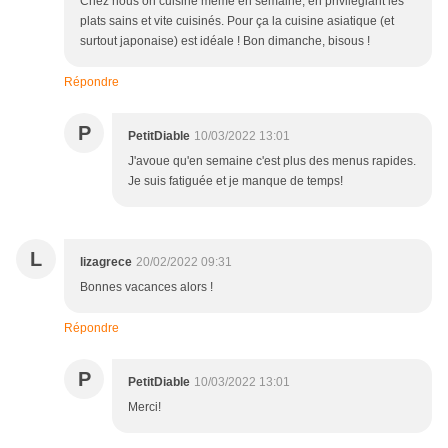
Chez nous on cuisine même en semaine, en privilégiant les
plats sains et vite cuisinés. Pour ça la cuisine asiatique (et
surtout japonaise) est idéale ! Bon dimanche, bisous !
Répondre
P
PetitDiable
10/03/2022 13:01
J'avoue qu'en semaine c'est plus des menus rapides.
Je suis fatiguée et je manque de temps!
L
lizagrece
20/02/2022 09:31
Bonnes vacances alors !
Répondre
P
PetitDiable
10/03/2022 13:01
Merci!