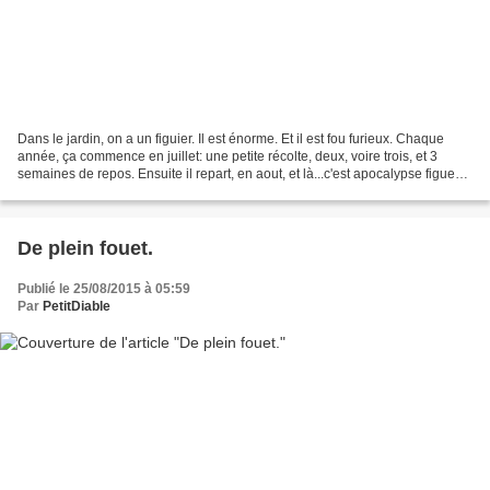
Dans le jardin, on a un figuier. Il est énorme. Et il est fou furieux. Chaque
année, ça commence en juillet: une petite récolte, deux, voire trois, et 3
semaines de repos. Ensuite il repart, en aout, et là...c'est apocalypse figues!
Entre la récolte dans...
De plein fouet.
Publié le 25/08/2015 à 05:59
Par
PetitDiable