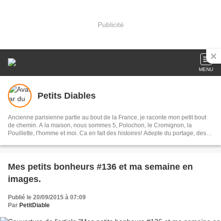
Publicité
MENU
Petits Diables
Ancienne parisienne partie au bout de la France, je raconte mon petit bout
de chemin. A la maison, nous sommes 5, Polochon, le Cromignon, la
Pouillette, l'homme et moi. Ca en fait des histoires! Adepte du portage, des
couches lavable, de l'éducation non-punitive, du no-poo, des cosmétiques
clean, maman allaitante mais pas militante, randonneuse dans l'âme et dans
les pieds, et plein d'autres trucs encore...
Mes petits bonheurs #136 et ma semaine en
images.
Publié le 20/09/2015 à 07:09
Par
PetitDiable