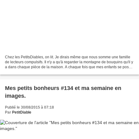
Chez les PetitsDiables, on lit. Je dirais même que nous somme une famille
de lecteurs compulsifs. Il n'y a qu'à regarder la montagne de bouquins qu'il y
a dans chaque pièce de la maison. A chaque fois que mes enfants se posent
certaines questions, qu'une...
Mes petits bonheurs #134 et ma semaine en
images.
Publié le 30/08/2015 à 07:18
Par
PetitDiable