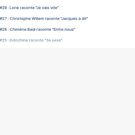
28 : Lorie raconte "Je vais vite"
#27 : Christophe Willem raconte "Jacques a dit"
#26 : Chimène Badi raconte "Entre nous"
#25 : Indochine raconte "3e sexe"
#24 : Zaho raconte "C'est chelou"
#23 : Patrick Bruel raconte "Au café des délices"
#22 : Kyo raconte "Le chemin"
#21 : Nolwenn Leroy raconte "Cassé"
#20 : Patrick Hernandez raconte "Born to be alive"
#19 : Lorie raconte "Près de moi"
#18 : Michael Jones raconte "A nos actes manqués" (avec Jean-Jacque
#17 : Khaled raconte "Aïcha"