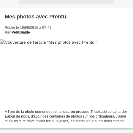
Mes photos avec Prentu.
Publié le 19/09/2015 à 07:47
Par
PetitDiable
A l’ère de la photo numérique, on a tous, ou presque, l'habitude ce canarder
autour de nous, d'avoir des centaines de photos sur nos ordinateurs. J'aime
toujours faire développer les plus jolies, les mettre en albums mais comme
beaucoup, je ne le fais...