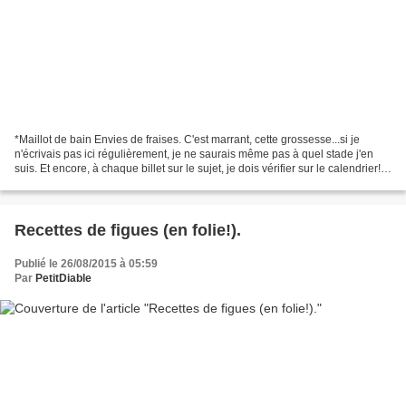
*Maillot de bain Envies de fraises. C'est marrant, cette grossesse...si je
n'écrivais pas ici régulièrement, je ne saurais même pas à quel stade j'en
suis. Et encore, à chaque billet sur le sujet, je dois vérifier sur le calendrier!
Je ne fonce pas chercher...
Recettes de figues (en folie!).
Publié le 26/08/2015 à 05:59
Par
PetitDiable