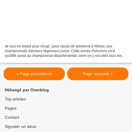
Je suis en retard pour récap', pour cause de weekend à Nîmes, aux
championnats d'échecs régionaux junior. Cette année Polochon s'est
qualifié aussi au championnat départemental, alors on y est allés tous les
quatre. J'avais trouvé une maison en home exchange,...
< Page précédente
Page suivante >
Hébergé par Overblog
Top articles
Pages
Contact
Signaler un abus