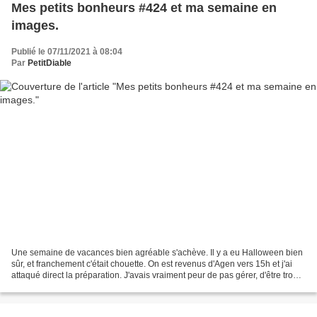
Mes petits bonheurs #424 et ma semaine en
images.
Publié le 07/11/2021 à 08:04
Par
PetitDiable
Une semaine de vacances bien agréable s'achève. Il y a eu Halloween bien
sûr, et franchement c'était chouette. On est revenus d'Agen vers 15h et j'ai
attaqué direct la préparation. J'avais vraiment peur de pas gérer, d'être trop
crevée: dernière partie...