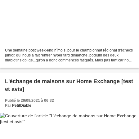
Une semaine post week-end nîmois, pour le championnat régional d'échecs
junior, qui nous a fait rentrer hyper tard dimanche, podium des deux
diablotins oblige...qu'on a donc commencés fatigués. Mais pas tant car nous
avons décidé de reprendre une aide...
L'échange de maisons sur Home Exchange [test
et avis]
Publié le 29/09/2021 à 06:32
Par
PetitDiable