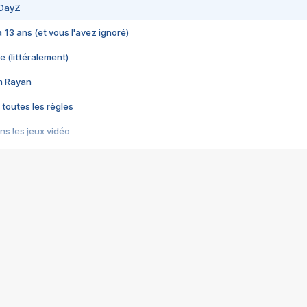
 DayZ
 a 13 ans (et vous l'avez ignoré)
e (littéralement)
im Rayan
 toutes les règles
s les jeux vidéo
us choquant de Rockstar ? - Le scandale BULLY
e plus moche de Steam
du RÊVE tourne au CAUCHEMAR
pendant 8 heures
it… à tort
umiliés par un jeu vidéo
ire - Final Fantasy 8