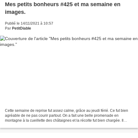
Mes petits bonheurs #425 et ma semaine en
images.
Publié le 14/11/2021 à 10:57
Par
PetitDiable
Cette semaine de reprise fut assez calme, grâce au jeudi férié. Ce fut bien
agréable de ne pas courir partout. On a fait une belle promenade en
montagne à la cueillette des châtaignes et la récolte fut bien chargée. Il
faisait un temps magnifique qui...