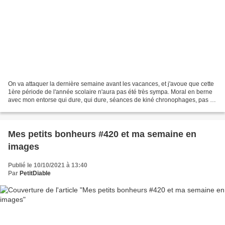
On va attaquer la dernière semaine avant les vacances, et j'avoue que cette
1ère période de l'année scolaire n'aura pas été très sympa. Moral en berne
avec mon entorse qui dure, qui dure, séances de kiné chronophages, pas de
sport ou si peu (ok, j'ai...
Mes petits bonheurs #420 et ma semaine en
images
Publié le 10/10/2021 à 13:40
Par
PetitDiable