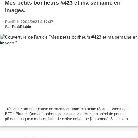
Mes petits bonheurs #423 et ma semaine en
images.
Publié le 02/11/2021 à 12:37
Par
PetitDiable
Très en retard pour cause de vacances, voici ma petite récap'. 1 week-end
BFF à Biarritz. Que du bonheur, passé trop vite. Mention spéciale pour le
gâteau basque à mal confiture de cerise noire que j'ai ramené. Si tu as une
recette..j'en ai déjà essayées...