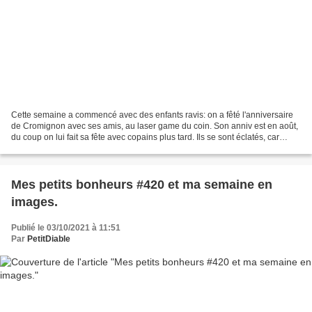
Cette semaine a commencé avec des enfants ravis: on a fêté l'anniversaire
de Cromignon avec ses amis, au laser game du coin. Son anniv est en août,
du coup on lui fait sa fête avec copains plus tard. Ils se sont éclatés, car
Polochon a pu participer aux...
Mes petits bonheurs #420 et ma semaine en
images.
Publié le 03/10/2021 à 11:51
Par
PetitDiable