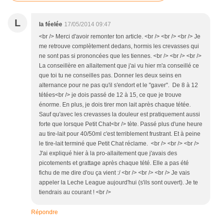
L
la féelée
17/05/2014 09:47
<br /> Merci d'avoir remonter ton article. <br /> <br /> <br /> Je
me retrouve complètement dedans, hormis les crevasses qui
ne sont pas si prononcées que les tiennes. <br /> <br /> <br />
La conseillère en allaitement que j'ai vu hier m'a conseillé ce
que toi tu ne conseilles pas. Donner les deux seins en
alternance pour ne pas qu'il s'endort et le "gaver". De 8 à 12
tétées<br /> je dois passé de 12 à 15, ce que je trouve
énorme. En plus, je dois tirer mon lait après chaque tétée.
Sauf qu'avec les crevasses la douleur est pratiquement aussi
forte que lorsque Petit Chat<br /> tète. Passé plus d'une heure
au tire-lait pour 40/50ml c'est terriblement frustrant. Et à peine
le tire-lait terminé que Petit Chat réclame. <br /> <br /> <br />
J'ai expliqué hier à la pro-allaitement que j'avais des
picotements et grattage après chaque tété. Elle a pas été
fichu de me dire d'ou ça vient :/ <br /> <br /> <br /> Je vais
appeler la Leche League aujourd'hui (s'ils sont ouvert). Je te
tiendrais au courant ! <br />
Répondre