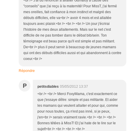
<br /> J'ai du renoncer à allaiter GumBoy à cause des
"conseils" que j'ai reçu à la maternité! Pour MissT, j'ai fermé
mes oreilles, fait confiance à mon instinct et malgré des
débuts difficiles, elle va<br /> avoir 4 mois et est allaitée
toujours avec plaisir.<br /> <br /> <br /> Un jour j'écrirai
l'histoire de mes deux allaitements. Mais sur le net c'est
difficile de ne pas tomber dans le débat bib/sein. Ton
témoignage est beau parce qu'il est simple et pas militant.
De<br /> plus il peut servir à beaucoup de jeunes mamans
qui ont des débuts difficiles aussi et qui abandonnent à contre
coeur.<br />
Répondre
P
petitsdiables
05/05/2012 13:37
<br /> <br /> Merci FoxyMama, c'est exactement ce
que j'essaye dêtre: simple et pas militante. Et aider
les mamans qui veulent allaiter et pour qui, comme
pour nous toutes, ça n'est pas inné, si je peux,
j'en<br /> serais vraiment ravie.<br /> <br /> <br />
Bonnes tétées à MissT! Et j'ai hate de te lire sur le
sujet!<br /> <br /> <br /> <br />