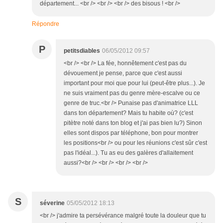
département... <br /> <br /> <br /> des bisous ! <br />
Répondre
P
petitsdiables
06/05/2012 09:57
<br /> <br /> La fée, honnêtement c'est pas du
dévouement je pense, parce que c'est aussi
important pour moi que pour lui (peut-être plus...). Je
ne suis vraiment pas du genre mère-escalve ou ce
genre de truc.<br /> Punaise pas d'animatrice LLL
dans ton département? Mais tu habite où? (c'est
pitètre noté dans ton blog et j'ai pas bien lu?) Sinon
elles sont dispos par téléphone, bon pour montrer
les positions<br /> ou pour les réunions c'est sûr c'est
pas l'idéal...). Tu as eu des galères d'allaitement
aussi?<br /> <br /> <br /> <br />
S
séverine
05/05/2012 18:13
<br /> j'admire ta persévérance malgré toute la douleur que tu