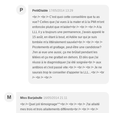
P
PetitDiable
17/05/2014 13:29
<br /> <br /> C'est quoi cette conseillère que tu as
vue? Celles que j'ai vues à la mater et à la PMI m'ont
enfoncée plutot que m'aider!<br /> <br /> <br /> A la
LLL il y a toujours une permanence, j'avais appelé le
15 août, en étant à bout, et Adèle sur qui je suis
tombée m'a littéralement sauvée!<br /> <br /> <br />
Picotements et grattage, peut-être une candidose?
J'en ai eue une aussi, ça me brûlait pendant les
tétées et ça me grattait en dehors. Et dès que j'ai
réussi à le diagrnistiquer j'ai été soignée<br /> aux
antibios et c'est passé vite.<br /> <br /> <br /> Je ne
saurais trop te conseiller d'appeler la LLL...<br /> <br
/> <br /> <br />
M
Miss Barjabulle
16/05/2014 21:11
<br /> Quel joli témoignage^^<br /> <br /> <br /> J'ai allaité
mes trois et trois allaitements différents<br /> <br /> <br />