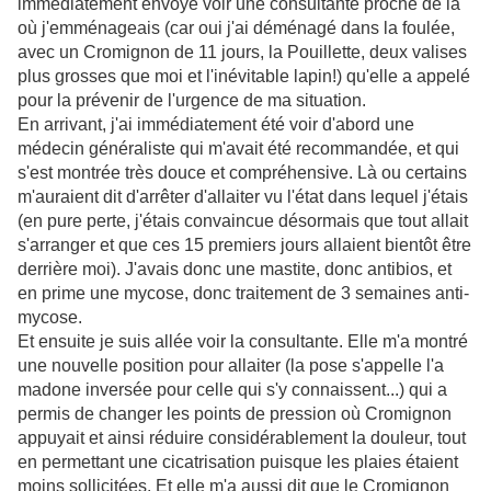
immédiatement envoyé voir une consultante proche de là
où j'emménageais (car oui j'ai déménagé dans la foulée,
avec un Cromignon de 11 jours, la
Pouillette
, deux valises
plus grosses que moi et l'inévitable lapin!) qu'elle a appelé
pour la prévenir de l'urgence de ma situation.
En arrivant, j'ai immédiatement été voir d'abord une
médecin généraliste qui m'avait été recommandée, et qui
s'est montrée très douce et compréhensive. Là ou certains
m'auraient dit d'arrêter d'allaiter vu l'état dans lequel j'étais
(en pure perte, j'étais convaincue désormais que tout allait
s'arranger et que ces 15 premiers jours allaient bientôt être
derrière moi). J'avais donc une mastite, donc
antibios
, et
en prime une mycose, donc traitement de 3 semaines
anti
-
mycose.
Et ensuite je suis allée voir la consultante. Elle m'a montré
une nouvelle position pour allaiter (la pose s'appelle l'a
madone inversée pour celle qui s'y connaissent...) qui a
permis de changer les points de pression où Cromignon
appuyait et ainsi réduire considérablement la douleur, tout
en permettant une cicatrisation puisque les plaies étaient
moins sollicitées. Et elle m'a aussi dit que le
Cromignon