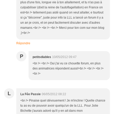
plus d'une fois, longue vie à ton allaitement, et tu n'as pas à
culpabiliser (dixit la reine de l'autoflagellation) en France on
est<br /> tellement pas aidé quand on veut allaiter, e tsurtout
si ça "déconne", juste pour info la LLL a lancé un forum il y a
un an je crois, et on peut facilement discuter avec d'autres
mamans.<br /> <br /> <br /> Merci pour ton com sur mon blog
;)<br />
Répondre
P
petitsdiables
10/05/2012 09:47
<br /> <br /> Oui j'ai vu ce chouette forum, en plus
des animatrices répondent aussi!<br /> <br /> <br />
<br />
L
La Fée Passie
06/05/2012 08:22
<br /> Pinaise quel dévouement ! Je m'incline ! Quelle chance
tu as eu de pouvoir avoir quelqu'un de la LLL. Pour Jolie
Bichette j'aurais adoré qu'il y en ait dans mon