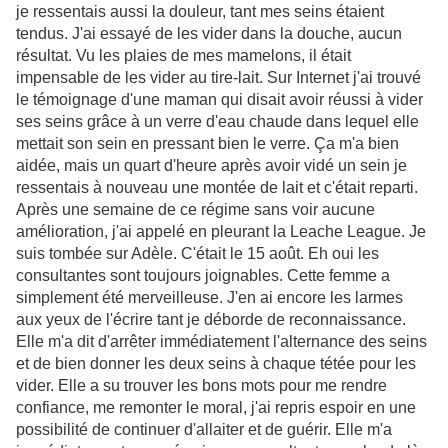
je ressentais aussi la douleur, tant mes seins étaient
tendus. J'ai essayé de les vider dans la douche, aucun
résultat. Vu les plaies de mes mamelons, il était
impensable de les vider au tire-lait. Sur Internet j'ai trouvé
le témoignage d'une maman qui disait avoir réussi à vider
ses seins grâce à un verre d'eau chaude dans lequel elle
mettait son sein en pressant bien le verre. Ça m'a bien
aidée, mais un quart d'heure après avoir vidé un sein je
ressentais à nouveau une montée de lait et c'était reparti.
Après une semaine de ce régime sans voir aucune
amélioration, j'ai appelé en pleurant la
Leache
League
. Je
suis tombée sur
Adèle
. C'était le 15 août. Eh oui les
consultantes sont toujours
joignables
. Cette femme a
simplement été merveilleuse. J'en ai encore les larmes
aux yeux de l'écrire tant je déborde de reconnaissance.
Elle m'a dit d'arrêter immédiatement l'alternance des seins
et de bien donner les deux seins à chaque tétée pour les
vider. Elle a su trouver les bons mots pour me rendre
confiance, me remonter le moral, j'ai repris espoir en une
possibilité de continuer d'allaiter et de guérir. Elle m'a