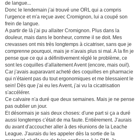
de langue...
Donc le lendemain j'ai trouvé une ORL qui a compris
l'urgence et m'a reçue avec Cromignon, lui a coupé son
frein de langue.
A partir de là j'ai pu allaiter Cromignon. Plus dans la
douleur, mais dans le bonheur, comme il se doit. Mes
crevasses ont mis très longtemps à cicatriser, sans que je
comprenne pourquoi, mais je n'avais plus si mal. A la fin je
pense que ce qui a définitivement réglé le problème, ce
sont les coquilles d'allaitement
Avent
(encore, mais oui!).
Car j'avais auparavant acheté des coquilles en pharmacie
qui n'étaient pas du tout ergonomiques et me blessaient le
sein! Dès que j'ai eu les
Avent
, j'ai vu la
cicatrisation
s'accélérer.
Ce calvaire n'a duré que deux semaines. Mais je ne pense
pas oublier un jour.
Et désormais je sais deux choses: d'une part si ça a duré
aussi longtemps c'était de ma faute. Entièrement. J'aurais
du avant d'accoucher aller à des réunions de la
Leache
League
. J'aurais du les appeler dès la sortie de la