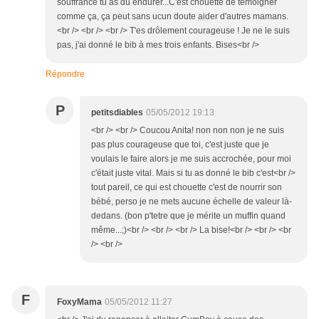
souffrance tu as dû endurer...C'est chouette de témoigner
comme ça, ça peut sans ucun doute aider d'autres mamans.
<br /> <br /> <br /> T'es drôlement courageuse ! Je ne le suis
pas, j'ai donné le bib à mes trois enfants. Bises<br />
Répondre
P
petitsdiables
05/05/2012 19:13
<br /> <br /> Coucou Anita! non non non je ne suis
pas plus courageuse que toi, c'est juste que je
voulais le faire alors je me suis accrochée, pour moi
c'était juste vital. Mais si tu as donné le bib c'est<br />
tout pareil, ce qui est chouette c'est de nourrir son
bébé, perso je ne mets aucune échelle de valeur là-
dedans. (bon p'tetre que je mérite un muffin quand
même...;)<br /> <br /> <br /> La bise!<br /> <br /> <br
/> <br />
F
FoxyMama
05/05/2012 11:27