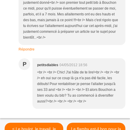
justement donné<br /> son premier tout petit bib à Bouchon
ce midi, pour qu'il puisse éventuellement se passer de moi,
parfois, et il a 7 mois. Mes allaitements ont eu des hauts et
des bas, mais jamais à ce point !!!<br /> Mais c'est rigolo que
tu écrives sur l'allaitement aujourd'hui car cet après-midi, j'ai
justement commencé à préparer un article sur le sujet pour
bientôt...<br />
Répondre
P
petitsdiables
04/05/2012 18:56
<br /> <br /> Chic! J'ai hâte de te lire!<br /> <br /> <br
/> eh oui sur ce coup là ça n'a pas été facile, les
débuts! Pour rentabiliser je pense l'allaiter jusqu'à
ses 33 ans! <br /> <br /> <br /> Et alors Bouchon a
bien voulu du bib? Tu as commencé à diversifier
aussi?<br /> <br /> <br /> <br />
< Le boulot, le travail, le
Le flamby est-il bon pour la