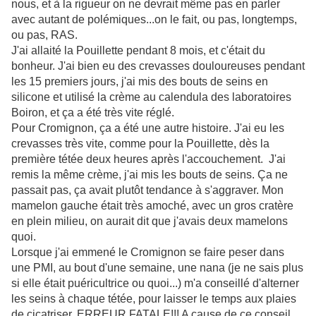
nous, et à la rigueur on ne devrait même pas en parler
avec autant de polémiques...on le fait, ou pas, longtemps,
ou pas, RAS.
J'ai allaité la
Pouillette
pendant 8 mois, et c'était du
bonheur. J'ai bien eu des crevasses douloureuses pendant
les 15 premiers jours, j'ai mis des bouts de seins en
silicone et utilisé la crème au
calendula
des laboratoires
Boiron
, et ça a été très vite réglé.
Pour Cromignon
, ça a été une autre histoire. J'ai eu les
crevasses très vite, comme pour la
Pouillette
, dès la
première tétée deux heures après l'accouchement. J'ai
remis la même crème, j'ai mis les bouts de seins. Ça ne
passait pas, ça avait plutôt tendance à s'aggraver. Mon
mamelon gauche était très amoché, avec un gros cratère
en plein milieu, on aurait dit que j'avais deux mamelons
quoi.
Lorsque j'ai emmené le Cromignon se faire peser dans
une PMI, au bout d'une semaine, une nana (je ne sais plus
si elle était puéricultrice ou quoi...) m'a conseillé d'alterner
les seins à chaque tétée, pour laisser le temps aux plaies
de cicatriser. ERREUR FATALE!!! A cause de ce conseil