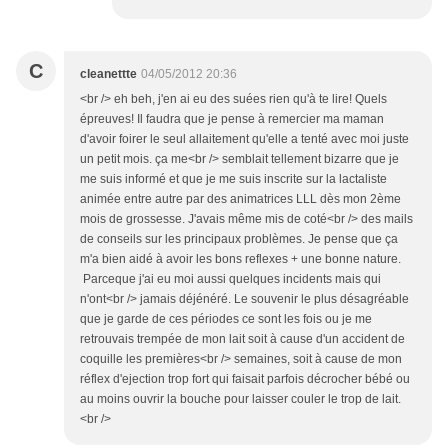
C
cleanettte
04/05/2012 20:36
<br /> eh beh, j'en ai eu des suées rien qu'à te lire! Quels
épreuves! Il faudra que je pense à remercier ma maman
d'avoir foirer le seul allaitement qu'elle a tenté avec moi juste
un petit mois. ça me<br /> semblait tellement bizarre que je
me suis informé et que je me suis inscrite sur la lactaliste
animée entre autre par des animatrices LLL dès mon 2ème
mois de grossesse. J'avais même mis de coté<br /> des mails
de conseils sur les principaux problèmes. Je pense que ça
m'a bien aidé à avoir les bons reflexes + une bonne nature.
Parceque j'ai eu moi aussi quelques incidents mais qui
n'ont<br /> jamais déjénéré. Le souvenir le plus désagréable
que je garde de ces périodes ce sont les fois ou je me
retrouvais trempée de mon lait soit à cause d'un accident de
coquille les premières<br /> semaines, soit à cause de mon
réflex d'ejection trop fort qui faisait parfois décrocher bébé ou
au moins ouvrir la bouche pour laisser couler le trop de lait.
<br />