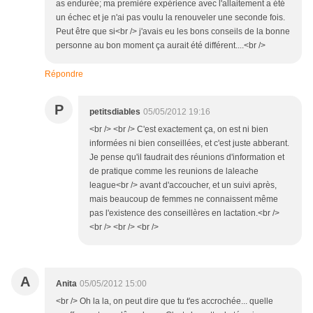
as endurée; ma première expérience avec l'allaitement a été
un échec et je n'ai pas voulu la renouveler une seconde fois.
Peut être que si<br /> j'avais eu les bons conseils de la bonne
personne au bon moment ça aurait été différent....<br />
Répondre
P
petitsdiables
05/05/2012 19:16
<br /> <br /> C'est exactement ça, on est ni bien
informées ni bien conseillées, et c'est juste abberant.
Je pense qu'il faudrait des réunions d'information et
de pratique comme les reunions de laleache
league<br /> avant d'accoucher, et un suivi après,
mais beaucoup de femmes ne connaissent même
pas l'existence des conseillères en lactation.<br />
<br /> <br /> <br />
A
Anita
05/05/2012 15:00
<br /> Oh la la, on peut dire que tu t'es accrochée... quelle