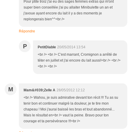
Pour ptite troiz j'ai eu des sages femmes extras qui m'ont
super bien conseillée j'ai pu allaiter Minibulette un an et
j'avoue ayant encore du lait il y a des moments je
replongerais bien^^<br />
Répondre
P
PetitDiable
20/05/2014 13:54
<br /> <br /> C'est marrant, Cromignon a arrêté de
téter en juillet et j'ai encore du lait aussi!<br /> <br />
<br /> <br />
M
Mam&#039;Zelle A
28/05/2012 12:12
<br /> Wahou, je suis admirative devant ton récit !!! Tu as su
tenir bon et continuer malgrè la douleur, je te tire mon
chapeau ! Moi j'aurai baissé les bras et tout abandonné...
Mais le résultat en<br /> vaut la peine. Bravo pour ton
courage et ta persévérance !!!<br />