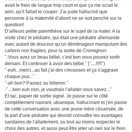
avait le frein de langue trop court et que ça me sciait le
sein, qu'il fallait le couper. J'ai juste halluciné que
personne à la maternité d'abord ne se soit penché sur la
question!
D'ailleurs petite parenthèse sur le sujet de la mater. A la
visite chez le pédiatre, qui était une pédiatre allemande
avec autant de douceur qu'un déménageur manipulant des
cartons non fragiles, pour la sortie de Cromignon
:
"-Vous avez un beau bébé, c'est bon vous pouvez sortir
demain. Et continuer à avoir des bébé." ("....!!!!!")
"-euh...merci...au fait j'ai des crevasses et ça
s'aggrave
chaque jour..."
"-ah bon? Passez au biberon."
-"....ben euh non, je voudrais l'allaiter vous savez..."
Et tac, papier de sortie signé. Je passe sur le côté
complètement
navrant, ubuesque, hallucinant et j'en passe
de cette conversation avec une jeune mère
césarisée
, de
la part d'une pédiatre qui devrait
connaître
les avantages
sanitaires de l'allaitement, ou tout au moins respecter le
choix des autres, et aussi peut être
jeter
un oeil sur le frein