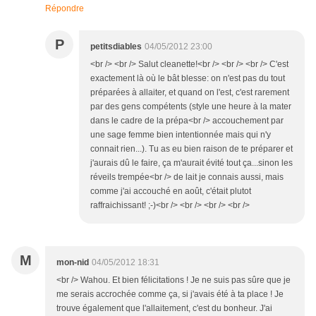
Répondre
P
petitsdiables
04/05/2012 23:00
<br /> <br /> Salut cleanette!<br /> <br /> <br /> C'est
exactement là où le bât blesse: on n'est pas du tout
préparées à allaiter, et quand on l'est, c'est rarement
par des gens compétents (style une heure à la mater
dans le cadre de la prépa<br /> accouchement par
une sage femme bien intentionnée mais qui n'y
connait rien...). Tu as eu bien raison de te préparer et
j'aurais dû le faire, ça m'aurait évité tout ça...sinon les
réveils trempée<br /> de lait je connais aussi, mais
comme j'ai accouché en août, c'était plutot
raffraichissant! ;-)<br /> <br /> <br /> <br />
M
mon-nid
04/05/2012 18:31
<br /> Wahou. Et bien félicitations ! Je ne suis pas sûre que je
me serais accrochée comme ça, si j'avais été à ta place ! Je
trouve également que l'allaitement, c'est du bonheur. J'ai