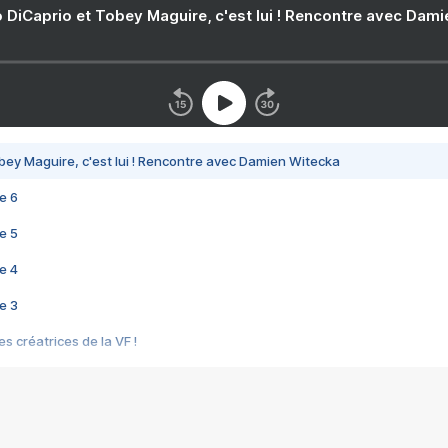
 DiCaprio et Tobey Maguire, c'est lui ! Rencontre avec Dam
bey Maguire, c'est lui ! Rencontre avec Damien Witecka
e 6
e 5
e 4
e 3
s créatrices de la VF !
e 2
e 1