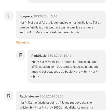
L
lizagrèce
20/12/2014 13:44
<br /> Moi aussi j'ai pratiquement toute ma famille loin. J'ai un
peu de famille ici, très peu, et comme tous les ans nous
serons 4 .... Mais bon ! c'est bien aussi !<br />
Répondre
P
PetitDiable
23/12/2014 15:41
<br /> <br /> Voilà, faut prendre les choses du bon
côté...ceux qui font des grands Noëls se plaingent
aussi,c 'est beaucoup de boulot!<br /> <br /> <br />
<br />
R
Rach laféelée
20/12/2014 09:50
<br /> Ca me fait de la peine :-( Je me retrouve dans ton
article.<br /> <br /> <br /> 1000km de distance entre ma