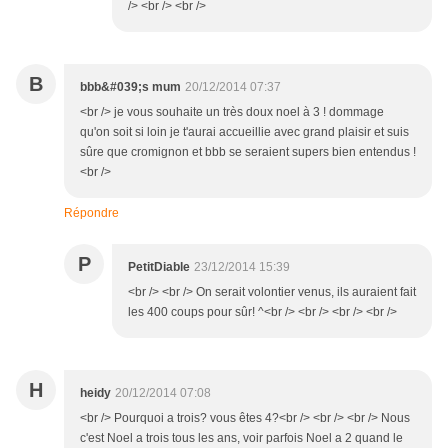
/> <br /> <br />
B
bbb&#039;s mum
20/12/2014 07:37
<br /> je vous souhaite un très doux noel à 3 ! dommage
qu'on soit si loin je t'aurai accueillie avec grand plaisir et suis
sûre que cromignon et bbb se seraient supers bien entendus !
<br />
Répondre
P
PetitDiable
23/12/2014 15:39
<br /> <br /> On serait volontier venus, ils auraient fait
les 400 coups pour sûr! ^<br /> <br /> <br /> <br />
H
heidy
20/12/2014 07:08
<br /> Pourquoi a trois? vous êtes 4?<br /> <br /> <br /> Nous
c'est Noel a trois tous les ans, voir parfois Noel a 2 quand le