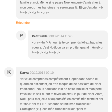
famille et moi. Même si je passe Noel entouré d'amis cher à
mon coeur, mes frangines ne seront pas là. Et ça c'est dur !<br
/> <br /> <br /> <br />
Répondre
P
PetitDiable
23/12/2014 15:40
<br /> <br /> Ah oui, je te comprends! Allez, hauts les
coeurs, c'est Noël, on va en profiter quand même!<br
/> <br /> <br /> <br />
K
Karya
20/12/2014 09:10
<br /> Je comprends complètement. Cependant, sache-le,
quand on est enfant, on s'en moque de ne pas faire de Noël
traditionnel. Nous habitions loin de notre famille et mon père
travaillait le soir du<br /> réveillon et/ou le jour de Noël. Alors,
Noël, pour moi, cela a toujours été en comité très restreint.<br
/> <br /> <br /> PS : Pichoune serait ravie d'accueillir
Cromignon ;) Quelle idée d'habiter si loin :p<br />