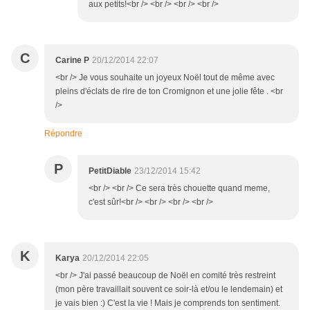
aux petits!<br /> <br /> <br /> <br />
C
Carine P
20/12/2014 22:07
<br /> Je vous souhaite un joyeux Noël tout de même avec
pleins d'éclats de rire de ton Cromignon et une jolie fête . <br
/>
Répondre
P
PetitDiable
23/12/2014 15:42
<br /> <br /> Ce sera très chouette quand meme,
c'est sûr!<br /> <br /> <br /> <br />
K
Karya
20/12/2014 22:05
<br /> J'ai passé beaucoup de Noël en comité très restreint
(mon père travaillait souvent ce soir-là et/ou le lendemain) et
je vais bien :) C'est la vie ! Mais je comprends ton sentiment.