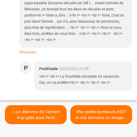
papa travaille (horaires décalés en 3/8 ) ... Avant l'arrivée de
Minizado, on bossait tous les deux en décalés et donc
parfois<br /> Noel a zéro :-)<br /> <br /> <br /> Noel, c'est un
jour dans l'année ...qui n'a, pour beaucoup de personnes,
plus trop de signification ....<br /> <br /> <br /> Alors si vous
êtes trois, profitez de vous trois :-)<br /> <br /> <br /> <br />
<br /> <br /> <br />
Répondre
P
PetitDiable
23/12/2014 15:38
<br /> <br /> La Pouillette est partie en vacances.
Oui, on va profiter!<br /> <br /> <br /> <br />
< Le dilemme de l'enfant
Mes petits bonheurs #107
trop gâté pour Noël
et ma semaine en images.
(BadMother #53)
>