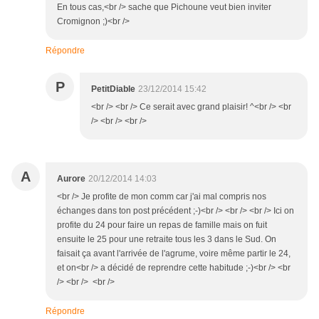
En tous cas,<br /> sache que Pichoune veut bien inviter
Cromignon ;)<br />
Répondre
P
PetitDiable
23/12/2014 15:42
<br /> <br /> Ce serait avec grand plaisir! ^<br /> <br
/> <br /> <br />
A
Aurore
20/12/2014 14:03
<br /> Je profite de mon comm car j'ai mal compris nos
échanges dans ton post précédent ;-)<br /> <br /> <br /> Ici on
profite du 24 pour faire un repas de famille mais on fuit
ensuite le 25 pour une retraite tous les 3 dans le Sud. On
faisait ça avant l'arrivée de l'agrume, voire même partir le 24,
et on<br /> a décidé de reprendre cette habitude ;-)<br /> <br
/> <br /> <br />
Répondre