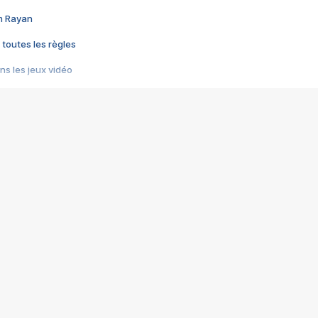
im Rayan
 toutes les règles
s les jeux vidéo
us choquant de Rockstar ? - Le scandale BULLY
e plus moche de Steam
du RÊVE tourne au CAUCHEMAR
pendant 8 heures
it… à tort
umiliés par un jeu vidéo
ire - Final Fantasy 8
ti un empire - Age of Empires
story DOFUS