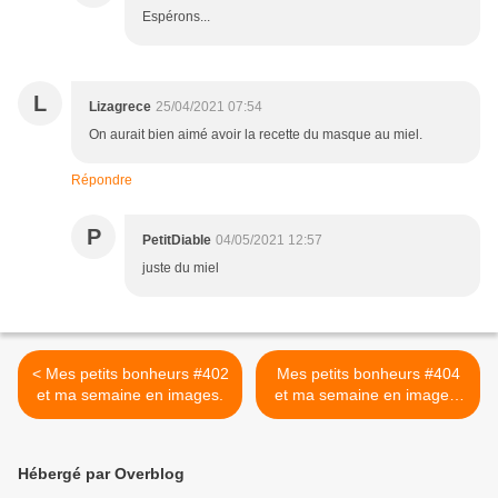
Espérons...
L
Lizagrece
25/04/2021 07:54
On aurait bien aimé avoir la recette du masque au miel.
Répondre
P
PetitDiable
04/05/2021 12:57
juste du miel
< Mes petits bonheurs #402
Mes petits bonheurs #404
et ma semaine en images.
et ma semaine en images.
>
Hébergé par Overblog