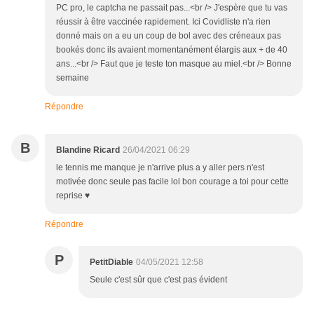
PC pro, le captcha ne passait pas...<br /> J'espère que tu vas
réussir à être vaccinée rapidement. Ici Covidliste n'a rien
donné mais on a eu un coup de bol avec des créneaux pas
bookés donc ils avaient momentanément élargis aux + de 40
ans...<br /> Faut que je teste ton masque au miel.<br /> Bonne
semaine
Répondre
B
Blandine Ricard
26/04/2021 06:29
le tennis me manque je n'arrive plus a y aller pers n'est
motivée donc seule pas facile lol bon courage a toi pour cette
reprise ♥
Répondre
P
PetitDiable
04/05/2021 12:58
Seule c'est sûr que c'est pas évident