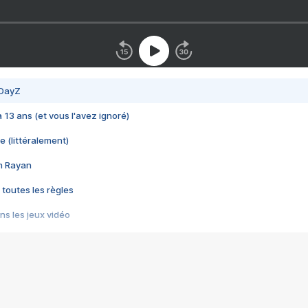
 DayZ
 a 13 ans (et vous l'avez ignoré)
e (littéralement)
im Rayan
 toutes les règles
s les jeux vidéo
us choquant de Rockstar ? - Le scandale BULLY
e plus moche de Steam
du RÊVE tourne au CAUCHEMAR