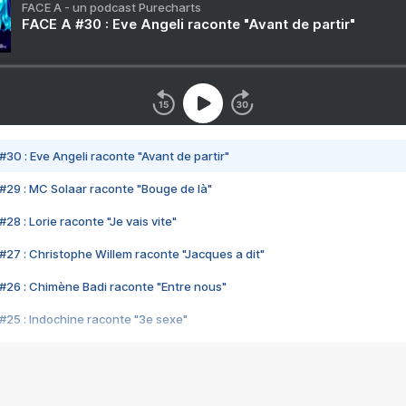
FACE A - un podcast Purecharts
FACE A #30 : Eve Angeli raconte "Avant de partir"
#30 : Eve Angeli raconte "Avant de partir"
#29 : MC Solaar raconte "Bouge de là"
28 : Lorie raconte "Je vais vite"
#27 : Christophe Willem raconte "Jacques a dit"
#26 : Chimène Badi raconte "Entre nous"
#25 : Indochine raconte "3e sexe"
#24 : Zaho raconte "C'est chelou"
#23 : Patrick Bruel raconte "Au café des délices"