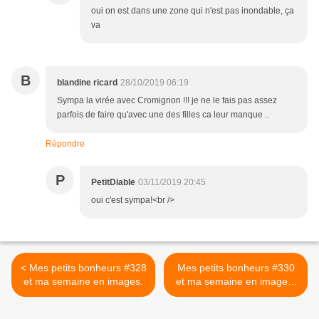
oui on est dans une zone qui n'est pas inondable, ça
va
B
blandine ricard
28/10/2019 06:19
Sympa la virée avec Cromignon !!! je ne le fais pas assez
parfois de faire qu'avec une des filles ca leur manque ..
Répondre
P
PetitDiable
03/11/2019 20:45
oui c'est sympa!<br />
< Mes petits bonheurs #328
Mes petits bonheurs #330
et ma semaine en images.
et ma semaine en images.
>