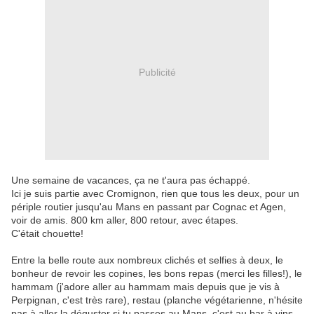
Publicité
Une semaine de vacances, ça ne t'aura pas échappé.
Ici je suis partie avec Cromignon, rien que tous les deux, pour un
périple routier jusqu'au Mans en passant par Cognac et Agen,
voir de amis. 800 km aller, 800 retour, avec étapes.
C'était chouette!
Entre la belle route aux nombreux clichés et selfies à deux, le
bonheur de revoir les copines, les bons repas (merci les filles!), le
hammam (j'adore aller au hammam mais depuis que je vis à
Perpignan, c'est très rare), restau (planche végétarienne, n'hésite
pas à aller la déguster si tu passes au Mans, c'est au bar à vins