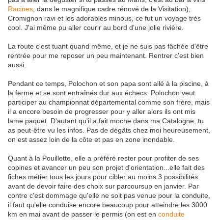
Racines
, dans le magnifique cadre rénové de la Visitation),
Cromignon ravi et les adorables minous, ce fut un voyage très
cool. J'ai même pu aller courir au bord d'une jolie rivière.
La route c'est tuant quand même, et je ne suis pas fâchée d'être
rentrée pour me reposer un peu maintenant. Rentrer c'est bien
aussi.
Pendant ce temps, Polochon et son papa sont allé à la piscine, à
la ferme et se sont entraînés dur aux échecs. Polochon veut
participer au championnat départemental comme son frère, mais
il a encore besoin de progresser pour y aller alors ils ont mis
lame paquet. D'autant qu'il a fait moche dans ma Catalogne, tu
as peut-être vu les infos. Pas de dégâts chez moi heureusement,
on est assez loin de la côte et pas en zone inondable.
Quant à la Pouillette, elle a préféré rester pour profiter de ses
copines et avancer un peu son projet d'orientation...elle fait des
fiches métier tous les jours pour cibler au moins 3 possibilités
avant de devoir faire des choix sur parcoursup en janvier. Par
contre c'est dommage qu'elle ne soit pas venue pour la conduite,
il faut qu'elle conduise encore beaucoup pour atteindre les 3000
km en mai avant de passer le permis (on est en
conduite