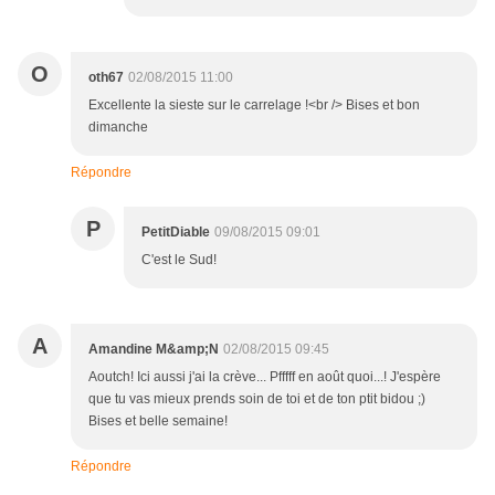
O
oth67
02/08/2015 11:00
Excellente la sieste sur le carrelage !<br /> Bises et bon
dimanche
Répondre
P
PetitDiable
09/08/2015 09:01
C'est le Sud!
A
Amandine M&amp;N
02/08/2015 09:45
Aoutch! Ici aussi j'ai la crève... Pfffff en août quoi...! J'espère
que tu vas mieux prends soin de toi et de ton ptit bidou ;)
Bises et belle semaine!
Répondre