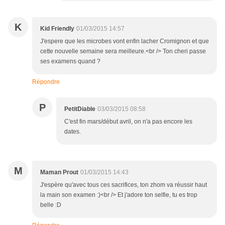
K
Kid Friendly
01/03/2015 14:57
J'espere que les microbes vont enfin lacher Cromignon et que
cette nouvelle semaine sera meilleure.<br /> Ton cheri passe
ses examens quand ?
Répondre
P
PetitDiable
03/03/2015 08:58
C'est fin mars/début avril, on n'a pas encore les
dates.
M
Maman Prout
01/03/2015 14:43
J'espère qu'avec tous ces sacrifices, ton zhom va réussir haut
la main son examen :)<br /> Et j'adore ton selfie, tu es trop
belle :D