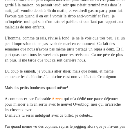
gardé à la maison, on pensait jeudi soir que c'était terminé mais dans la
nuit, paf, vomito de 3h à 4h du matin, et vendredi gastro party pour lui.
J'avoue que quand il en est à vomir le sirop anti-vomitif et l'eau, je
m'inquiète, moi qui suis d'un naturel paisible et confiant par rapport aux
maladies de mes enfants.
L'homme, comme tu sais, révise à fond: je ne le vois que très peu, j'ai un
peu l'impression de ne pas avoir de mari en ce moment. Ca fait des
semaines que nous n'avons pas même juste partagé un repas à deux. Et il
part quasiment tous les weekends pour ses révisions. Ca me pèse de plus
en plus, il me tarde que tout ça soit derrière nous.
Du coup le samedi, je voulais aller skier, mais que nenni, et même
emmener les diablotins à la piscine c'est non vu l'état de Cromignon.
Mais des petits bonheurs quand même!
A commencer par l'adorable
Arwen
qui m'a dédié une pause déjeuner
pour m'aider à m'en sortir avec le nouvel Overblog, moi qui m'arrache
les cheveux avec.
D'ailleurs tu seras indulgent avec ce billet, je débute...
J'ai quand même vu des copines, repris le jogging alors que je n'avais pas