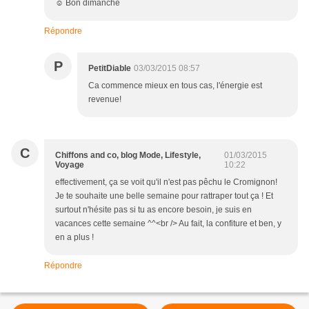
☺ Bon dimanche
Répondre
P
PetitDiable
03/03/2015 08:57
Ca commence mieux en tous cas, l'énergie est
revenue!
C
Chiffons and co, blog Mode, Lifestyle,
01/03/2015
Voyage
10:22
effectivement, ça se voit qu'il n'est pas pêchu le Cromignon!
Je te souhaite une belle semaine pour rattraper tout ça ! Et
surtout n'hésite pas si tu as encore besoin, je suis en
vacances cette semaine ^^<br /> Au fait, la confiture et ben, y
en a plus !
Répondre