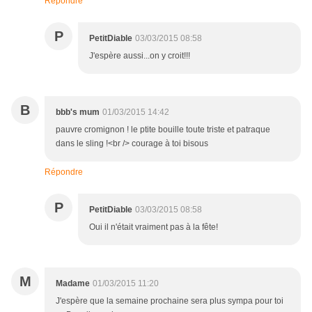
Répondre
P
PetitDiable
03/03/2015 08:58
J'espère aussi...on y croit!!!
B
bbb's mum
01/03/2015 14:42
pauvre cromignon ! le ptite bouille toute triste et patraque
dans le sling !<br /> courage à toi bisous
Répondre
P
PetitDiable
03/03/2015 08:58
Oui il n'était vraiment pas à la fête!
M
Madame
01/03/2015 11:20
J'espère que la semaine prochaine sera plus sympa pour toi