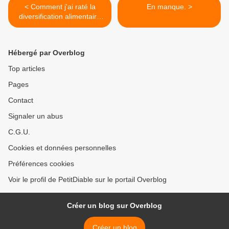
< Comment j'ai raté la
En manque. >
diversification alimentaire
de mon fils {BadMother
#58}
Hébergé par Overblog
Top articles
Pages
Contact
Signaler un abus
C.G.U.
Cookies et données personnelles
Préférences cookies
Voir le profil de PetitDiable sur le portail Overblog
Créer un blog sur Overblog
Créer un blog