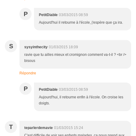
P
PetitDiable
03/03/2015 08:59
Aujourd'hui il retourne à l'école, j'espère que ça ira.
S
sysyinthecity
01/03/2015 18:09
ravie que tu ailles mieux et cromignon comment va-t-il ? <br />
bisous
Répondre
P
PetitDiable
03/03/2015 08:59
Aujourd'hui, il retourne enfin à l'école. On croise les
doigts.
T
teparlerdemavie
01/03/2015 15:24
C'est difficile de voir ses enfants malades, ça nous prend aux