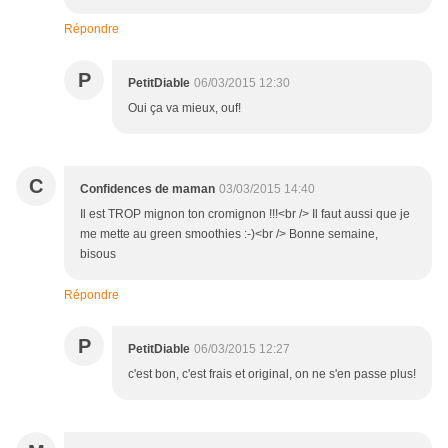
Répondre
P
PetitDiable
06/03/2015 12:30
Oui ça va mieux, ouf!
C
Confidences de maman
03/03/2015 14:40
Il est TROP mignon ton cromignon !!!<br /> Il faut aussi que je
me mette au green smoothies :-)<br /> Bonne semaine,
bisous
Répondre
P
PetitDiable
06/03/2015 12:27
c'est bon, c'est frais et original, on ne s'en passe plus!